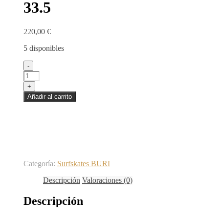
33.5
220,00
€
5 disponibles
Surfskate
-
with
BURI
+
trucks
Añadir al carrito
-
Octopus
yellow
33.5
cantidad
Categoría:
Surfskates BURI
Descripción
Valoraciones (0)
Descripción