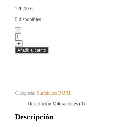
220,00
€
5 disponibles
Surfskate
-
with
BURI
+
trucks
Añadir al carrito
-
Dolores
Dead
31
cantidad
Categoría:
Surfskates BURI
Descripción
Valoraciones (0)
Descripción