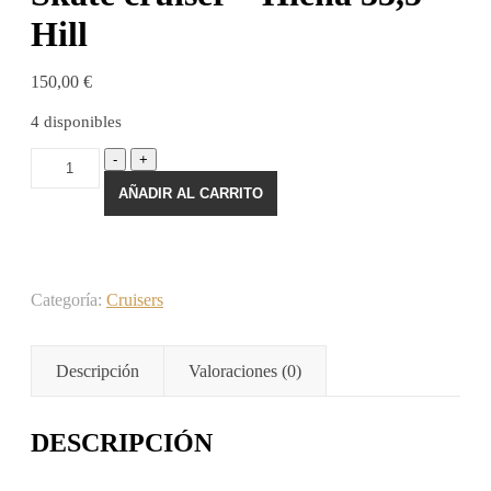
Hill
150,00
€
4 disponibles
Skate
-
+
cruiser
AÑADIR AL CARRITO
-
Hiena
33,5
Hill
cantidad
Categoría:
Cruisers
Descripción
Valoraciones (0)
DESCRIPCIÓN