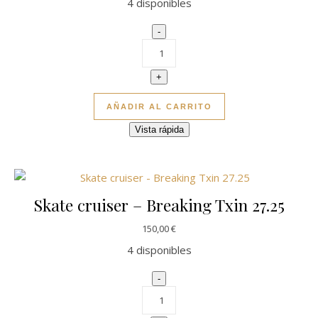
4 disponibles
Skate cruiser - Boom Box 29 cant
-
+
AÑADIR AL CARRITO
Vista rápida
Skate cruiser – Breaking Txin 27.25
150,00
€
4 disponibles
Skate cruiser - Breaking Txin 27.2
-