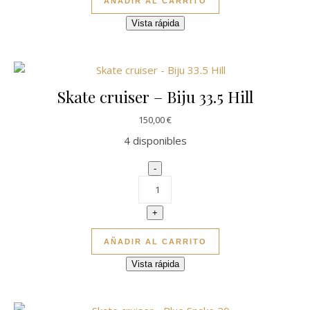
AÑADIR AL CARRITO
Vista rápida
Skate cruiser – Biju 33.5 Hill
150,00
€
4 disponibles
Skate cruiser - Biju 33.5 Hill canti
-
+
AÑADIR AL CARRITO
Vista rápida