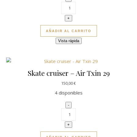
+
AÑADIR AL CARRITO
Vista rápida
Skate cruiser – Air Txin 29
150,00
€
4 disponibles
Skate cruiser - Air Txin 29 cantida
-
+