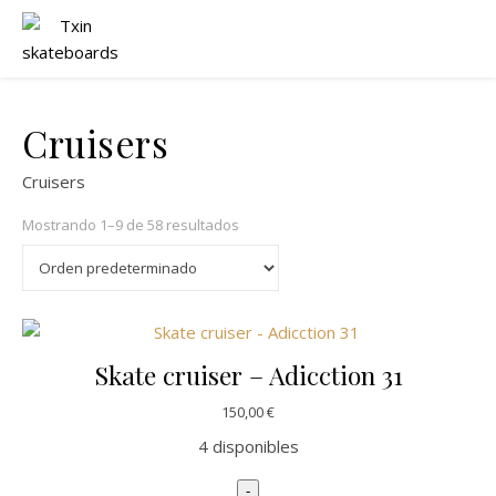
Cruisers
Cruisers
Mostrando 1–9 de 58 resultados
Skate cruiser – Adicction 31
150,00
€
4 disponibles
Skate cruiser - Adicction 31 cantid
-