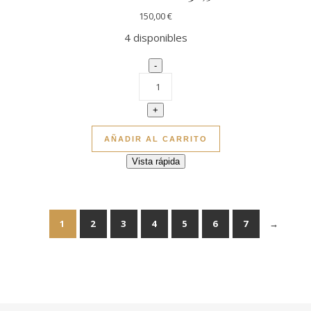
150,00
€
4 disponibles
Skate cruiser - Crow 31,5 Fat nos
-
+
AÑADIR AL CARRITO
Vista rápida
1
2
3
4
5
6
7
→