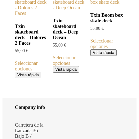
Txin Boom box
Txin
skate deck
Txin
skateboard
55,00
€
skateboard
deck – Deep
deck – Dolores
Ocean
Seleccionar
2 Faces
55,00
€
opciones
55,00
€
Este
Vista rápida
producto
Seleccionar
tiene
Seleccionar
opciones
Este
múltiples
opciones
Vista rápida
Este
producto
variantes.
Vista rápida
producto
tiene
Las
tiene
múltiples
opciones
múltiples
variantes.
se
variantes.
Las
pueden
Las
opciones
elegir
Company info
opciones
se
en
se
pueden
la
pueden
elegir
página
elegir
en
de
Carretera de la
en
la
producto
Lanzada 36
la
página
Bajo B /