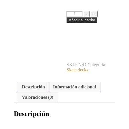
Txin
-
+
skateboard
Añadir al carrito
deck
-
Terror
House
Series
Hagi
cantidad
SKU:
N/D
Categoría:
Skate decks
Descripción
Información adicional
Valoraciones (0)
Descripción