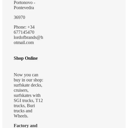
página
de
Portonovo -
de
producto
Pontevedra
producto
36970
Phone: +34
677145470
lordofbrands@h
otmail.com
Shop Online
Now you can
buy in our shop:
surfskate decks,
cruisers,
surfskates with
SGI trucks, T12
trucks, Buri
trucks and
Wheels.
Factory and