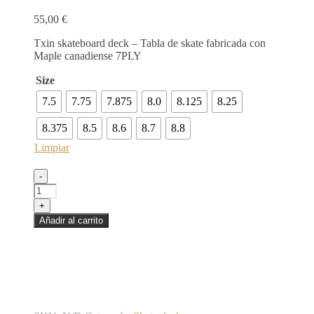
55,00
€
Txin skateboard deck – Tabla de skate fabricada con
Maple canadiense 7PLY
Size
7.5
7.75
7.875
8.0
8.125
8.25
8.375
8.5
8.6
8.7
8.8
Limpiar
-
+
Añadir al carrito