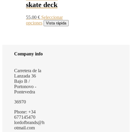
elegir
skate deck
página
en
de
la
producto
página
55,00
€
Seleccionar
de
Este
opciones
Vista rápida
producto
producto
tiene
múltiples
variantes.
Las
Company info
opciones
se
pueden
elegir
Carretera de la
en
Lanzada 36
la
Bajo B /
página
Portonovo -
de
Pontevedra
producto
36970
Phone: +34
677145470
lordofbrands@h
otmail.com