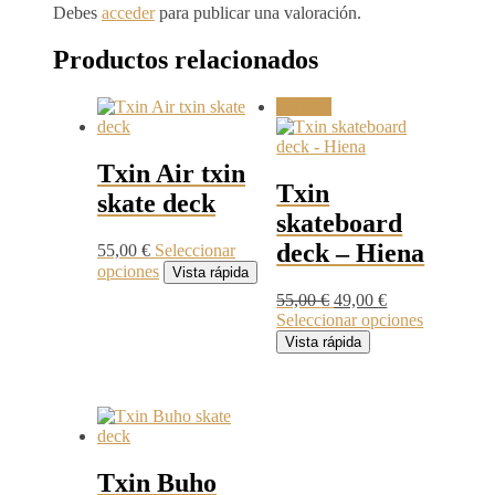
Debes
acceder
para publicar una valoración.
Productos relacionados
¡Oferta!
Txin Air txin
Txin
skate deck
skateboard
deck – Hiena
55,00
€
Seleccionar
Este
opciones
Vista rápida
producto
El
El
55,00
€
49,00
€
tiene
precio
precio
Este
Seleccionar opciones
múltiples
original
actual
producto
Vista rápida
variantes.
era:
es:
tiene
Las
55,00 €.
49,00 €.
múltiples
opciones
variantes.
se
Las
pueden
opciones
elegir
se
en
Txin Buho
pueden
la