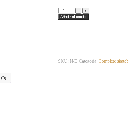
-
+
Añadir al carrito
SKU:
N/D
Categoría:
Complete skate
 (0)