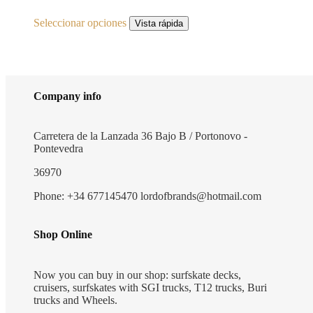
Este
Seleccionar opciones
producto
Vista rápida
tiene
múltiples
variantes.
Las
opciones
Company info
se
pueden
elegir
Carretera de la Lanzada 36 Bajo B / Portonovo -
en
Pontevedra
la
página
36970
de
producto
Phone: +34 677145470 lordofbrands@hotmail.com
Shop Online
Now you can buy in our shop: surfskate decks,
cruisers, surfskates with SGI trucks, T12 trucks, Buri
trucks and Wheels.