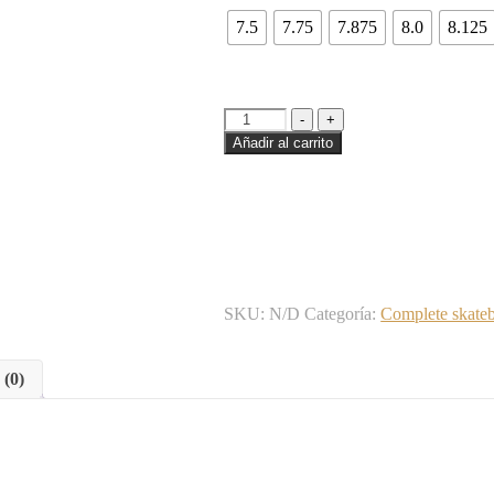
7.5
7.75
7.875
8.0
8.125
-
+
Añadir al carrito
SKU:
N/D
Categoría:
Complete skate
 (0)