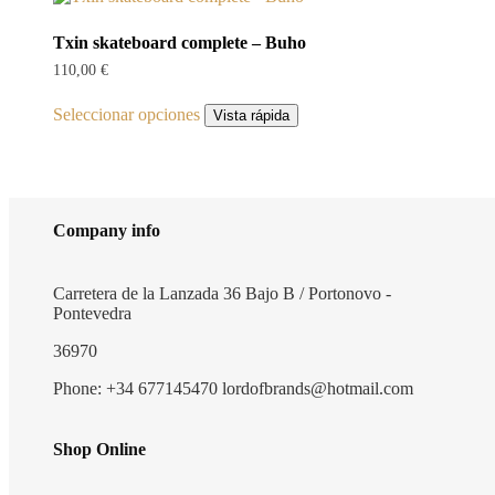
Txin skateboard complete – Buho
110,00
€
Este
Seleccionar opciones
producto
Vista rápida
tiene
múltiples
variantes.
Las
opciones
Company info
se
pueden
elegir
Carretera de la Lanzada 36 Bajo B / Portonovo -
en
Pontevedra
la
página
36970
de
producto
Phone: +34 677145470 lordofbrands@hotmail.com
Shop Online