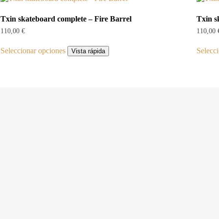
Txin skateboard complete – Fire Barrel
Txin s
110,00
€
110,00
Este
Seleccionar opciones
Selecc
producto
Vista rápida
tiene
múltiples
variantes.
Las
opciones
se
pueden
elegir
en
la
página
de
producto