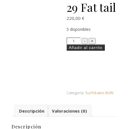
29 Fat tail
220,00
€
5 disponibles
Surfskate with BURI truc
-
+
Añadir al carrito
Categoría:
Surfskates BURI
Descripción
Valoraciones (0)
Descripción