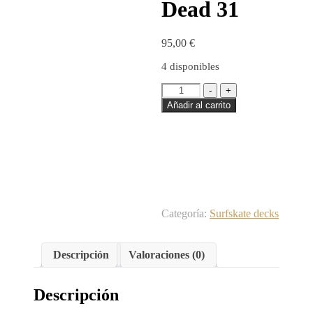
Dead 31
95,00
€
4 disponibles
Surfskate
-
+
deck
Añadir al carrito
-
Dolores
Dead
31
cantidad
Categoría:
Surfskate decks
Descripción
Valoraciones (0)
Descripción