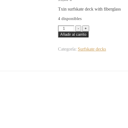
Txin surfskate deck with fiberglass
4 disponibles
Surfskate
-
+
deck
Añadir al carrito
-
Dead
Family
Categoría:
Surfskate decks
Mister
Owski
10.34×30.54
cantidad