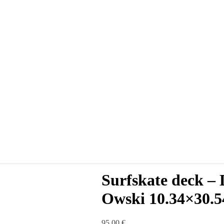
Surfskate deck –
Owski 10.34×30.5
95,00
€