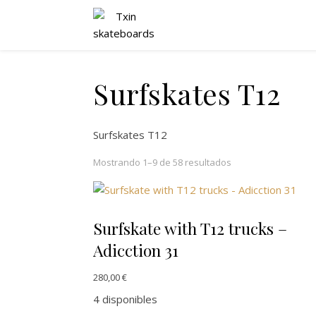
Surfskates T12
Surfskates T12
Mostrando 1–9 de 58 resultados
Surfskate with T12 trucks –
Adicction 31
280,00
€
4 disponibles