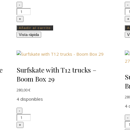
dad
Surfskate with T12 trucks - Air Txin 29 cantidad
Su
-
-
+
+
Añadir al carrito
A
Vista rápida
V
e
Surfskate with T12 trucks –
S
Boom Box 29
B
280,00
€
28
4 disponibles
4 
tidad
Surfskate with T12 trucks - Boom Box 29 cantidad
-
Su
-
+