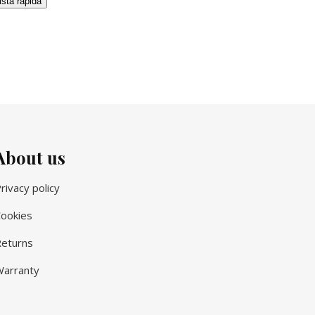
ista rápida
About us
rivacy policy
ookies
eturns
arranty