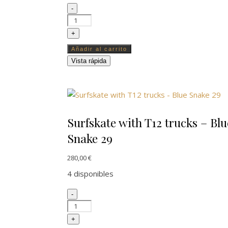
Surfskate with T12 trucks - Adicction 31 canti
-
+
Añadir al carrito
Vista rápida
Surfskate with T12 trucks – Blu
Snake 29
280,00
€
4 disponibles
Surfskate with T12 trucks - Blue Snake 29 can
-
+