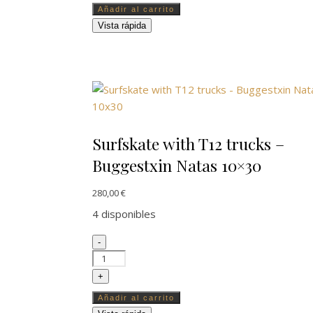
Añadir al carrito
Vista rápida
Surfskate with T12 trucks –
Buggestxin Natas 10×30
280,00
€
4 disponibles
Surfskate with T12 trucks - Buggestxin Natas
-
+
Añadir al carrito