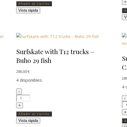
+
Añadir al carrito
Vista rápida
A
V
Surfskate with T12 trucks –
S
Buho 29 fish
C
280,00
€
28
4 disponibles
4 
Surfskate with T12 trucks - Buho 29 fish cantidad
-
 10x30 cantidad
Su
-
+
+
Añadir al carrito
Vista rápida
A