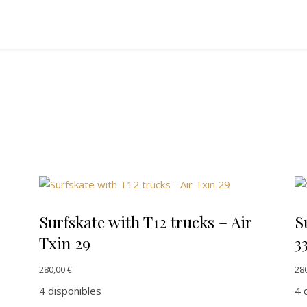
Surfskate with T12 trucks – Air
S
Txin 29
33
280,00
€
28
4 disponibles
4 