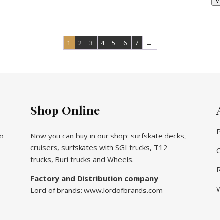
V
1
2
3
4
5
6
7
→
Shop Online
P
vo
Now you can buy in our shop: surfskate decks,
cruisers, surfskates with SGI trucks, T12
C
trucks, Buri trucks and Wheels.
R
Factory and Distribution company
W
Lord of brands: www.lordofbrands.com