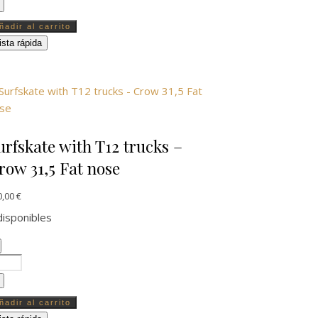
ñadir al carrito
ista rápida
urfskate with T12 trucks –
row 31,5 Fat nose
0,00
€
disponibles
rfskate with T12 trucks - Crow 31,5 Fat nose cantidad
ñadir al carrito