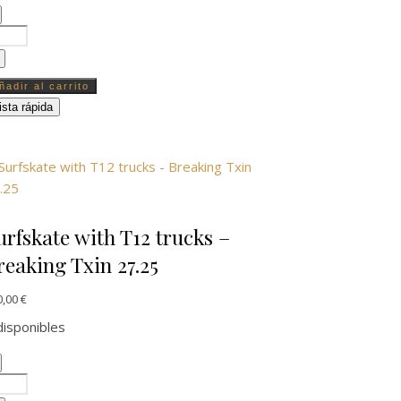
rfskate with T12 trucks - Biju 33.5 Hill cantidad
ñadir al carrito
ista rápida
urfskate with T12 trucks –
reaking Txin 27.25
0,00
€
disponibles
rfskate with T12 trucks - Breaking Txin 27.25 cantidad